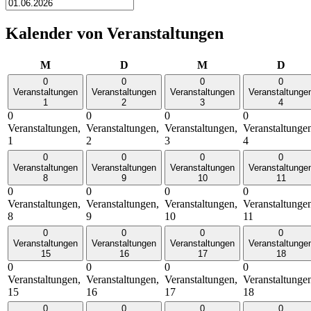
Kalender von Veranstaltungen
Montag
Dienstag
Mittwoch
Donn
M
D
M
D
0
0
0
0
Veranstaltungen
Veranstaltungen
Veranstaltungen
Veranstaltunge
1
2
3
4
0
0
0
0
Veranstaltungen,
Veranstaltungen,
Veranstaltungen,
Veranstaltunge
1
2
3
4
0
0
0
0
Veranstaltungen
Veranstaltungen
Veranstaltungen
Veranstaltunge
8
9
10
11
0
0
0
0
Veranstaltungen,
Veranstaltungen,
Veranstaltungen,
Veranstaltunge
8
9
10
11
0
0
0
0
Veranstaltungen
Veranstaltungen
Veranstaltungen
Veranstaltunge
15
16
17
18
0
0
0
0
Veranstaltungen,
Veranstaltungen,
Veranstaltungen,
Veranstaltunge
15
16
17
18
0
0
0
0